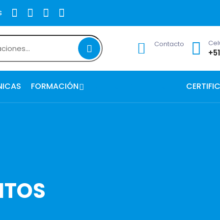
s
Cel
Contacto
+5
NICAS
FORMACIÓN
CURSOS GRATUITOS
CERTIFI
ITOS