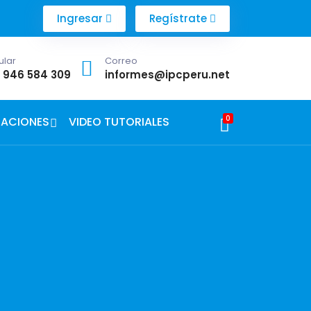
Ingresar
Regístrate
ular
Correo
1 946 584 309
informes@ipcperu.net
0
CACIONES
VIDEO TUTORIALES